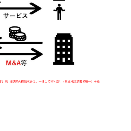
5年）1月1日以降の御請求分は、一律して10％割引（非適格請求書で統一）を適