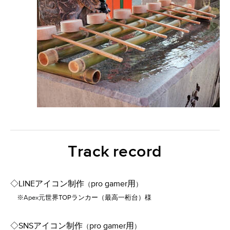
Track
record
​◇LINEアイコン制作
pro gamer用​
（
）
※
Apex元
世界TOPランカー（最高一桁台）様
​◇SNSアイコン制作
pro gamer​用
（
）