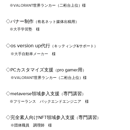
※
VALORANT
世界ランカー（二桁台上位）様
◇バナー制作
（有名ネット媒体出稿用）
​ ※
大手学習塾
様
os version up
◇
代行
（キッティング&サポート）
​
※
大手自動車メーカー
様
◇PCカスタマイズ支援
pro gamer​用
（
）
​ ​
※
VALORANT
世界ランカー（二桁台上位）様
◇​metaverse領域参入支援
専門講習
（
）
※フリーランス バックエンドエンジニア 様
◇完全素人向けNFT領域参入支援
専門講習
（
）
※団体職員 調理師 様