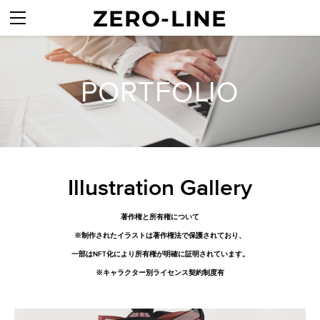
ZERO-LINE
HOME
ABOUT
TALENT
PORTFOLIO
SERVICES
PORTFOLIO
CONTACT
POLICY
Illustration Gallery
著作権と所有権について
※制作されたイラストは著作権法で保護されており、
一部は​NFT化により所有権が明確に証明されています。
※キャラクター別ライセンス契約制度有