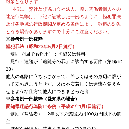
対象となります。
同様に、弊社及び協力会社法人、協力関係者個人への
迷惑行為等は、下記に記載した一例のように、軽犯罪法
及び各地域の行政機関が定める条例により、訴追の対象
となる場合がありますので十分にご注意ください。
※
参考例一部抜粋
軽犯罪法（昭和23年5月2日施行）
罰則（1回でも適用）：拘留又は科料
尾行・追随が『追随等の罪』に該当する要件（第1条の
28）
他人の進路に立ちふさがって、若しくはその身辺に群が
って立ち退こうとせず、又は不安若しくは迷惑を覚えさ
せるような仕方で他人につきまとった者
※
参考例一部抜粋（愛知県の場合）
愛知県迷惑行為防止条例（平成31年1月1日施行）
罰則（常習者）：2年以下の懲役又は100万円以下の罰
金
嫌がらせ行為に該当する要件（第2条の3）