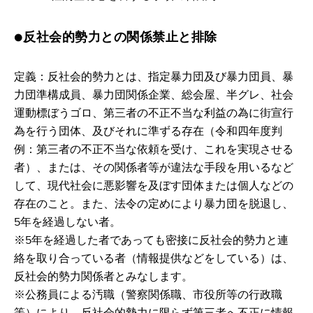
●反社会的勢力との関係禁止と排除
定義：反社会的勢力とは、指定暴力団及び暴力団員、暴
力団準構成員、暴力団関係企業、総会屋、半グレ、社会
運動標ぼうゴロ、第三者の不正不当な利益の為に街宣行
為を行う団体、及びそれに準ずる存在（令和四年度判
例：第三者の不正不当な依頼を受け、これを実現させる
者）、または、その関係者等が違法な手段を用いるなど
して、現代社会に悪影響を及ぼす団体または個人などの
存在のこと。また、法令の定めにより暴力団を脱退し、
5年を経過しない者。
※5年を経過した者であっても密接に反社会的勢力と連
絡を取り合っている者（情報提供などをしている）は、
反社会的勢力関係者とみなします。
※公務員による汚職（警察関係職、市役所等の行政職
等）により、反社会的勢力に限らず第三者へ不正に情報