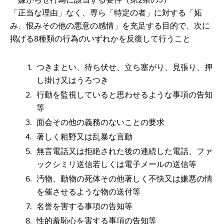
「正当な理由」なく、専ら「特定の者」に対する「妬
み、恨みその他の悪意の感情」を充足する目的で、次に
掲げる8種類の行為のいずれかを反復して行うこと
つきまとい、待ち伏せ、立ち塞がり、見張り、押
し掛け又はうろつき
行動を監視していると思わせるような事項の告知
等
面会その他の義務のないことの要求
著しく粗野又は乱暴な言動
無言電話又は拒絶された後の連続した電話、ファ
ックシミリ送信若しくは電子メールの送信等
汚物、動物の死体その他著しく不快又は嫌悪の情
を催させるような物の送付等
名誉を害する事項の告知等
性的羞恥心を害する事項の告知等