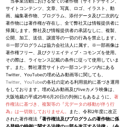
​
当事業活動における全ての著作物（サイトデザイン、
サイトコンテンツ、文章、写真、ロゴ、イラスト、動
画、編集著作物、プログラム、添付データ及び二次的な
著作物には著作権が存在し、全て弊社又は情報提供者に
帰属します。弊社及び情報提供者の承諾なしに、複製、
公開、加工、送信、譲渡等の一切の行為を禁止します。
※一部プログラムは協力会社法人に属す。※一部画像は
著作権フリー、及びクリエイティブ・コモンズを使用。
その際は、ライセンス記載の条件に従って使用していま
す。また、弊社運営サイトの一部コンテンツ内にある
Twitter、YouTubeの埋め込み動画等に関しても、
Twitter
、
YouTube
の各社の定める利用規約に基づき運用
をしております。埋め込み動画及びliveカメラ映像は、
大阪地裁の平成25年6月20日の判例にもあるように、
著
作権法に基づき、複製等の『元データの移動が伴う行
為』は一切致しておりません。
また、令和2年度に改正
された著作権法
「著作権法及びプログラムの著作物に係
る登録の特例に関する法律の一部を改正する法律」（令