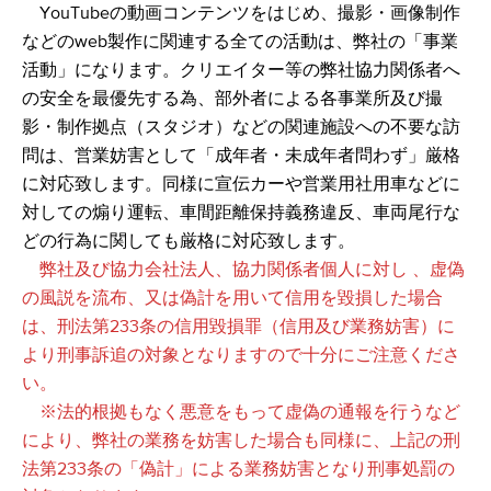
​ YouTubeの動画コンテンツをはじめ、撮影・画像制作
などのweb製作に関連する全ての活動は、弊社の「事業
活動」になります。クリエイター等の弊社協力関係者へ
の安全を最優先する為、部外者による各事業所及び撮
影・制作拠点（スタジオ）などの関連施設への不要な訪
問は、営業妨害として「成年者・未成年者問わず」厳格
に対応致します。同様に宣伝カーや営業用社用車などに
対しての煽り運転、車間距離保持義務違反、車両尾行な
どの行為に関しても厳格に対応致します。
弊社及び協力会社法人、協力関係者個人に対し 、虚偽
の風説を流布、又は偽計を用いて信用を毀損した場合
は、刑法第233条の信用毀損罪（信用及び業務妨害）に
より刑事訴追の対象となりますので十分にご注意くださ
い。
※法的根拠もなく悪意をもって虚偽の通報を行うなど
により、弊社の業務を妨害した場合も同様に、上記の刑
法第233条の「偽計」による業務妨害となり刑事処罰の