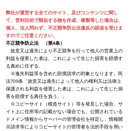
弊社が運営する全てのサイト、及びコンテンツに関し
て、営利目的で類似する物を作成、複製等した場合は、
個人、法人問わず、不正競争防止法違反の訴追を受けま
すのでご注意ください。
不正競争防止法 （第4条）
故意又は過失により不正競争を行って他人の営業上の
利益を侵害した者は、これによって生じた損害を賠償す
る責めに任ずる。
※逸失利益等を含めた賠償請求の対象となります。民
法709条「故意又は過失によって他人の権利又は法律上
保護される利益を侵害した者は、これによって生じた損
害を賠償する責任を負う。」
​ ※コピーサイト（模造サイト）等を発見した場合、サ
イト上に住所等の記載がない場合でも、公開されている
ドメイン情報からサーバーの管理会社を特定し、情報開
示請求等によりコピーサイトの管理者を法的手段を用い