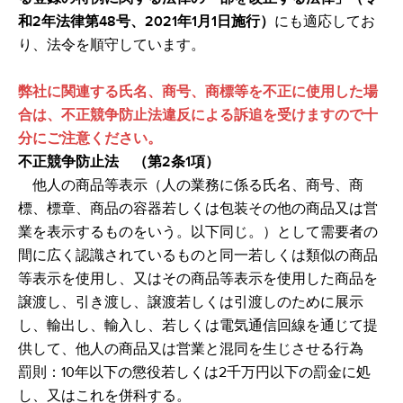
和2年法律第48号、
2021年1月1日施行
）
にも適応してお
り、法令を順守しています。
弊社に関連する氏名、商号、商標等を不正に使用した場
合は、不正競争防止法違反による訴追を受けますので十
分にご注意ください。
不正競争防止法 （
第2条1項
）
他人の商品等表示（人の業務に係る氏名、商号、商
標、標章、商品の容器若しくは包装その他の商品又は営
業を表示するものをいう。以下同じ。）として需要者の
間に広く認識されているものと同一若しくは類似の商品
等表示を使用し、又はその商品等表示を使用した商品を
譲渡し、引き渡し、譲渡若しくは引渡しのために展示
し、輸出し、輸入し、若しくは電気通信回線を通じて提
供して、他人の商品又は営業と混同を生じさせる行為
罰則：10年以下の懲役若しくは2千万円以下の罰金に処
し、又はこれを併科する。